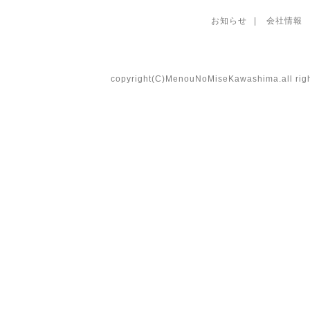
お知らせ
|
会社情報
copyright(C)MenouNoMiseKawashima.all righ